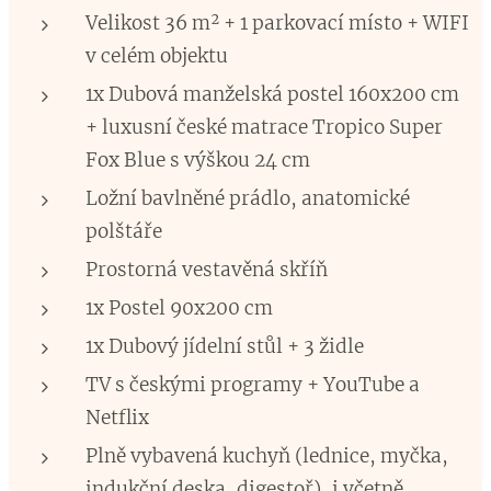
Velikost 36 m² + 1 parkovací místo + WIFI
v celém objektu
1x Dubová manželská postel 160x200 cm
+ luxusní české matrace Tropico Super
Fox Blue s výškou 24 cm
Ložní bavlněné prádlo, anatomické
polštáře
Prostorná vestavěná skříň
1x Postel 90x200 cm
1x Dubový jídelní stůl + 3 židle
TV s českými programy + YouTube a
Netflix
Plně vybavená kuchyň (lednice, myčka,
indukční deska, digestoř), i včetně